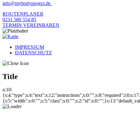
info@mybodyproject.de
ROUTENPLANER
0231 580 554 85
TERMIN VEREINBAREN
IMPRESSUM
DATENSCHUTZ
Title
a:10:
{s:4:"type";s:4:"text";s:12:"instructions";s:0:"";s:8:"required";i:0;s:1
{s:5:"width";s:0:"";s:5:"class";s:0:"";s:2:"id";s:0:"";}s:13:"default_v