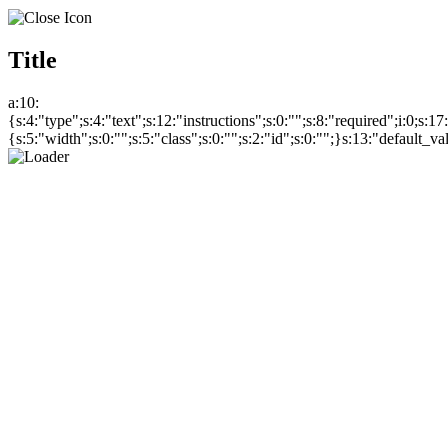
Title
a:10:
{s:4:"type";s:4:"text";s:12:"instructions";s:0:"";s:8:"required";i:0;s:1
{s:5:"width";s:0:"";s:5:"class";s:0:"";s:2:"id";s:0:"";}s:13:"default_v